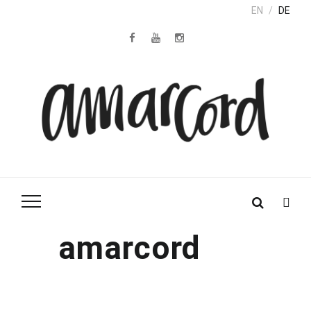
EN
DE
amarcord